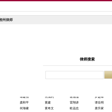
郴州律师
律师搜索
曾勇军
杨 斌
许春艳
颜世兵
廖丽娟
何 群
彭卫华
杨春林
蒋洪辉
李文斌
谭敬泽
王柏湘
童永春
刘四平
徐耀明
邓道茂
唐云昭
李娈缙
阳孟仁
李世雄
蒋安利
黄鹏飞
何平
胡建丰
谭建强
何满利
谢湘儒
罗超锋
龚和平
黄建
雷翔讲
谭岳明
何海啸
黄奇文
欧远忠
唐升家
刘俊麟
李文飞
吴志律
李运林