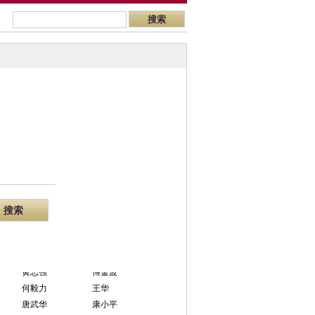
邓义
唐晓峰
黄永忠
张轶
张 雄
刘骏祥
胡晓惠
黄平器
吴鹃
王长春
易莉
曹进辉
黄志强
傅金波
何毅力
王华
唐武华
康小平
孙勇
李志雄